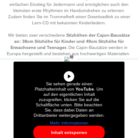
einfachen Einstieg für Jedermann und ermöglichen auch den
kleinsten erste Rhythmen im Handumdrehen zu erlernen.
Zudem finden Sie im Trommelheft einen Downloadlink zu einer
Lern-CD mit bekannten Kinderliedern.
Wir bieten zwei verschiedene
Sitzhöhen der Cajon-Bausätze
an: 38cm Sitzhöhe für Kinder und 49cm Sitzhöhe für
Erwachsene und Teenager.
Die Cajon-Bausätze werden in
Europa hergestellt und bestehen aus hochwertigen Materialien.
Sie sehen gerade einen
Platzhalterinhalt von
YouTube
. Um
auf den eigentlichen Inhalt
zuzugreifen, klicken Sie auf die
Schaltfläche unten. Bitte beachten
Sie, dass dabei Daten an
Drittanbieter weitergegeben werden.
Mehr Informationen
Inhalt entsperren