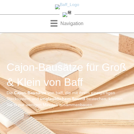
Navigation
Cajon-Bausätze für Groß
& Klein von Baff
Die
Cajon-Bausätze
von baff, die mit ihrem einzigartigen
Stecksystem und
unglaublichem Sound
bestechen, können
Sie in nur wenigen Minuten zusammenbauen.